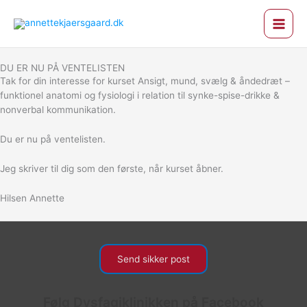
Gå
til
indholdet
DU ER NU PÅ VENTELISTEN
Tak for din interesse for kurset Ansigt, mund, svælg & åndedræt –
funktionel anatomi og fysiologi i relation til synke-spise-drikke &
nonverbal kommunikation.
Du er nu på ventelisten.
Jeg skriver til dig som den første, når kurset åbner.
Hilsen Annette
Send sikker post
Følg Dysfagiklinikken på Facebook