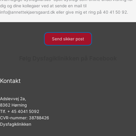
dig og dine kollegaer ved at sende en mail til
info@annettekjaersgaard.dk eller give mig et ring på 40 41 50 92.
Send sikker post
Følg Dysfagiklinikken på Facebook
Kontakt
Adslevvej 2a,
8362 Hørning
Tlf. + 45 4041 5092
CVR-nummer: 38788426
Dysfagiklinikken