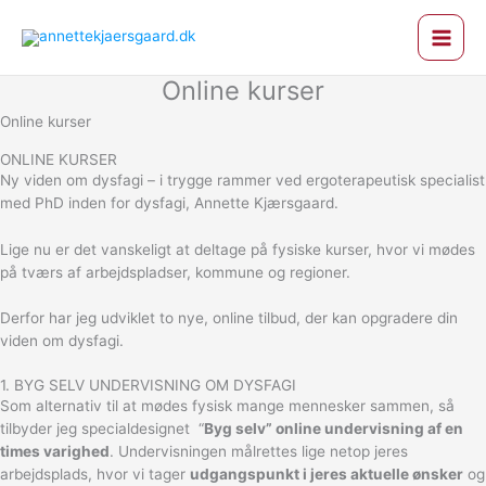
Gå
til
indholdet
Online kurser
Online kurser
ONLINE KURSER
Ny viden om dysfagi – i trygge rammer ved ergoterapeutisk specialist
med PhD inden for dysfagi, Annette Kjærsgaard.
Lige nu er det vanskeligt at deltage på fysiske kurser, hvor vi mødes
på tværs af arbejdspladser, kommune og regioner.
Derfor har jeg udviklet to nye, online tilbud, der kan opgradere din
viden om dysfagi.
1. BYG SELV UNDERVISNING OM DYSFAGI
Som alternativ til at mødes fysisk mange mennesker sammen, så
tilbyder jeg specialdesignet
“
Byg selv” online undervisning af en
times varighed
. Undervisningen målrettes lige netop jeres
arbejdsplads, hvor vi tager
udgangspunkt i jeres aktuelle ønsker
og