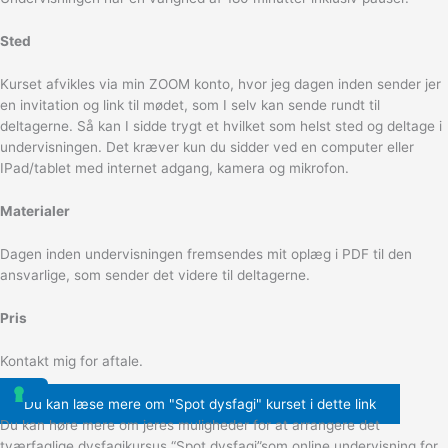
Sted
Kurset afvikles via min ZOOM konto, hvor jeg dagen inden sender jer
en invitation og link til mødet, som I selv kan sende rundt til
deltagerne. Så kan I sidde trygt et hvilket som helst sted og deltage i
undervisningen. Det kræver kun du sidder ved en computer eller
IPad/tablet med internet adgang, kamera og mikrofon.
Materialer
Dagen inden undervisningen fremsendes mit oplæg i PDF til den
ansvarlige, som sender det videre til deltagerne.
Pris
Kontakt mig for aftale.
Du kan læse mere om "Spot dysfagi" kurset i dette link
Du kan høre mere om jeres muligheder for at arrangere det
tværfaglige dysfagikursus “Spot dysfagi”som online undervisning for