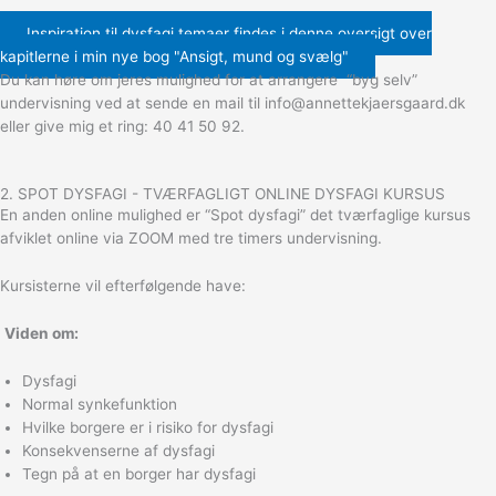
Inspiration til dysfagi temaer findes i denne oversigt over
kapitlerne i min nye bog "Ansigt, mund og svælg"
Du kan høre om jeres mulighed for at arrangere “byg selv”
undervisning ved at sende en mail til info@annettekjaersgaard.dk
eller give mig et ring: 40 41 50 92.
2. SPOT DYSFAGI - TVÆRFAGLIGT ONLINE DYSFAGI KURSUS
En anden online mulighed er “Spot dysfagi” det tværfaglige kursus
afviklet online via ZOOM med tre timers undervisning.
Kursisterne vil efterfølgende have:
Viden om:
Dysfagi
Normal synkefunktion
Hvilke borgere er i risiko for dysfagi
Konsekvenserne af dysfagi
Tegn på at en borger har dysfagi