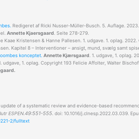
mbes.
Redigeret af Ricki Nusser-Müller-Busch. 5. Auflage. 2023
el.
Annette Kjaersgaard
. Seite 278-279.
 Kaae Kristensen & Hanne Pallesen. 1. udgave. 1. oplag. 2022. 
sen. Kapitel 8 – Interventioner – ansigt, mund, svælg samt spi
Coombes konceptet.
Annette Kjærsgaard
. 1. udgave, 1. oplag. 
 1. udgave, 1. oplag. Copyright 193 Felicie Affolter, Walter Bi
sgaard.
 update of a systematic review and evidence-based recommendat
49:551-555.
Nutr ESPEN.
doi: 10.1016/j.clnesp.2022.03.039.
Epub
221-2/fulltext