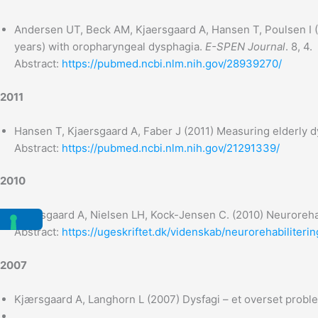
Andersen UT, Beck AM, Kjaersgaard A, Hansen T, Poulsen I (
years) with oropharyngeal dysphagia.
E-SPEN Journal
. 8, 4.
Abstract:
https://pubmed.ncbi.nlm.nih.gov/28939270/
2011
Hansen T, Kjaersgaard A, Faber J (2011) Measuring elderly d
Abstract:
https://pubmed.ncbi.nlm.nih.gov/21291339/
2010
Kjaersgaard A, Nielsen LH, Kock-Jensen C. (2010) Neuroreha
Abstract:
https://ugeskriftet.dk/videnskab/neurorehabiliter
2007
Kjærsgaard A, Langhorn L (2007) Dysfagi – et overset proble