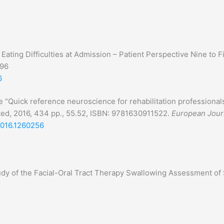
Eating Difficulties at Admission – Patient Perspective Nine to F
096
6
 “Quick reference neuroscience for rehabilitation professionals:
rated, 2016, 434 pp., 55.52, ISBN: 9781630911522.
European Jour
2016.1260256
udy of the Facial-Oral Tract Therapy Swallowing Assessment of 