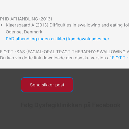
PHD AFHANDLING (2013)
Kjaersgaard A (2013) Difficulties in swallowing and eating f
Odense, Denmark.
PhD afhandling (uden artikler) kan downloades her
F.O.T.T.-SAS (FACIAL-ORAL TRACT THERAPHY-SWALLOWING
Du kan via dette link downloade den danske version af
F.O.T.T
Send sikker post
Følg Dysfagiklinikken på Facebook