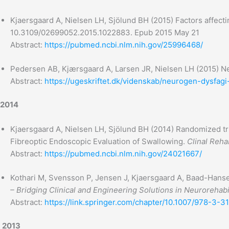
Kjaersgaard A, Nielsen LH, Sjölund BH (2015) Factors affecting
10.3109/02699052.2015.1022883. Epub 2015 May 21
Abstract:
https://pubmed.ncbi.nlm.nih.gov/25996468/
Pedersen AB, Kjærsgaard A, Larsen JR, Nielsen LH (2015) Ne
Abstract:
https://ugeskriftet.dk/videnskab/neurogen-dysfagi
2014
Kjaersgaard A, Nielsen LH, Sjölund BH (2014) Randomized tri
Fibreoptic Endoscopic Evaluation of Swallowing.
Clinal Reha
Abstract:
https://pubmed.ncbi.nlm.nih.gov/24021667/
Kothari M, Svensson P, Jensen J, Kjaersgaard A, Baad-Hanse
– Bridging Clinical and Engineering Solutions in Neurorehabil
Abstract:
https://link.springer.com/chapter/10.1007/978-3-
2013