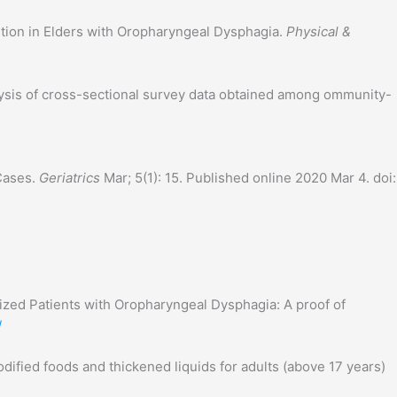
tion in Elders with Oropharyngeal Dysphagia.
Physical &
lysis of cross-sectional survey data obtained among ommunity-
Cases.
Geriatrics
Mar; 5(1): 15. Published online 2020 Mar 4. doi:
alized Patients with Oropharyngeal Dysphagia: A proof of
/
fied foods and thickened liquids for adults (above 17 years)