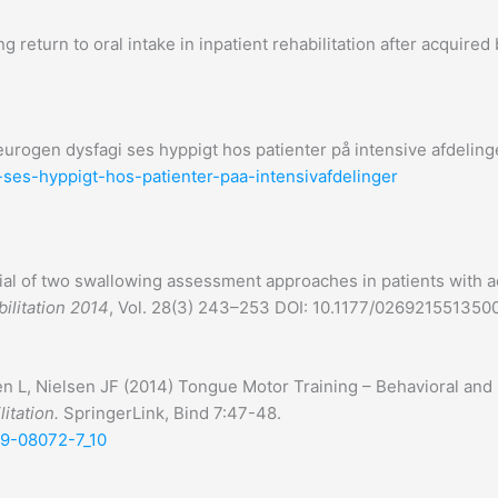
 return to oral intake in inpatient rehabilitation after acquired 
urogen dysfagi ses hyppigt hos patienter på intensive afdeling
-ses-hyppigt-hos-patienter-paa-intensivafdelinger
al of two swallowing assessment approaches in patients with ac
bilitation 2014
, Vol. 28(3) 243–253 DOI: 10.1177/026921551350
n L, Nielsen JF (2014) Tongue Motor Training – Behavioral and
itation.
SpringerLink, Bind 7:47-48.
319-08072-7_10