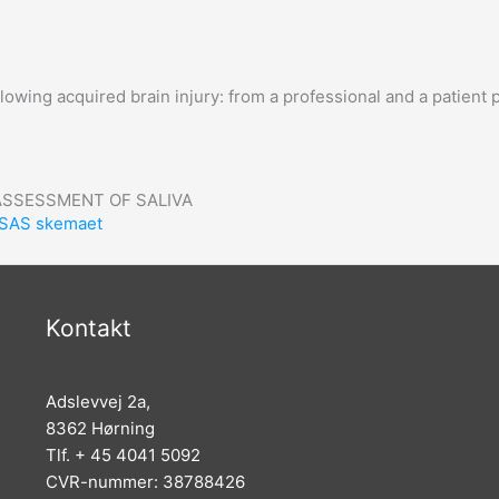
ollowing acquired brain injury: from a professional and a patie
 ASSESSMENT OF SALIVA
.-SAS skemaet
Kontakt
Adslevvej 2a,
8362 Hørning
Tlf. + 45 4041 5092
CVR-nummer: 38788426