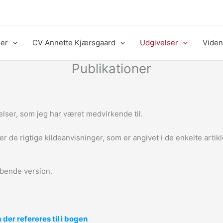
der
CV Annette Kjærsgaard
Udgivelser
Viden
Publikationer
elser, som jeg har været medvirkende til.
r de rigtige kildeanvisninger, som er angivet i de enkelte artikl
bende version.
er refereres til i bogen