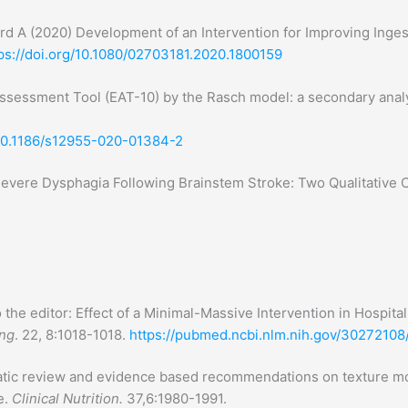
d A (2020) Development of an Intervention for Improving Inges
ps://doi.org/10.1080/02703181.2020.1800159
 Assessment Tool (EAT-10) by the Rasch model: a secondary ana
.
/10.1186/s12955-020-01384-2
Severe Dysphagia Following Brainstem Stroke: Two Qualitative 
 the editor: Effect of a Minimal-Massive Intervention in Hospit
ing
. 22, 8:1018-1018.
https://pubmed.ncbi.nlm.nih.gov/30272108
tic review and evidence based recommendations on texture modi
e.
Clinical Nutrition.
37,6:1980-1991.