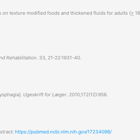
 texture modified foods and thickened fluids for adults (
>
18
and Rehabilitation
. 33, 21-22:1931-40.
dysphagia].
Ugeskrift for Læger
. 2010;172(12):956.
stract:
https://pubmed.ncbi.nlm.nih.gov/17234098/