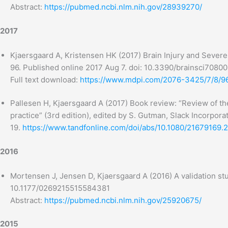
Abstract:
https://pubmed.ncbi.nlm.nih.gov/28939270/
2017
Kjaersgaard A, Kristensen HK (2017) Brain Injury and Severe 
96. Published online 2017 Aug 7. doi: 10.3390/brainsci7080
Full text download:
https://www.mdpi.com/2076-3425/7/8/9
Pallesen H, Kjaersgaard A (2017) Book review: “Review of the
practice” (3rd edition), edited by S. Gutman, Slack Incorpo
19.
https://www.tandfonline.com/doi/abs/10.1080/21679169.
2016
Mortensen J, Jensen D, Kjaersgaard A (2016) A validation st
10.1177/0269215515584381
Abstract:
https://pubmed.ncbi.nlm.nih.gov/25920675/
2015