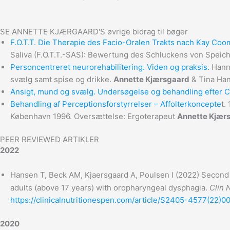
SE ANNETTE KJÆRGAARD'S øvrige bidrag til bøger
F.O.T.T. Die Therapie des Facio-Oralen Trakts nach Kay Coo
Saliva (F.O.T.T.-SAS): Bewertung des Schluckens von Speich
Personcentreret neurorehabilitering. Viden og praksis.
Hanne
svælg samt spise og drikke.
Annette Kjærsgaard
& Tina Han
Ansigt, mund og svælg. Undersøgelse og behandling efter 
Behandling af Perceptionsforstyrrelser – Affolterkoncepte
t.
København 1996. Oversættelse: Ergoterapeut
Annette Kjær
PEER REVIEWED ARTIKLER
2022
Hansen T, Beck AM, Kjaersgaard A, Poulsen I (2022) Second
adults (above 17 years) with oropharyngeal dysphagia.
Clin 
https://clinicalnutritionespen.com/article/S2405-4577(22)00
2020