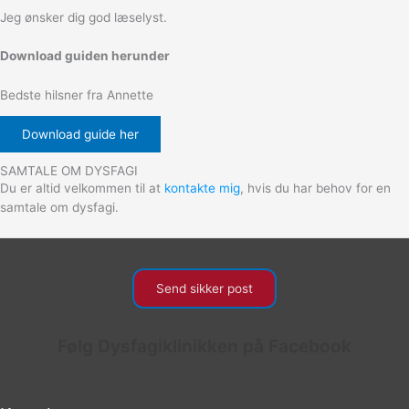
Jeg ønsker dig god læselyst.
Download guiden herunder
Bedste hilsner fra Annette
Download guide her
SAMTALE OM DYSFAGI
Du er altid velkommen til at
kontakte mig
, hvis du har behov for en
samtale om dysfagi.
Send sikker post
Følg Dysfagiklinikken på Facebook