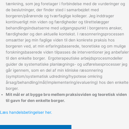
tænkning, som jeg foretager i forbindelse med de vurderinger og
de beslutninger, der finder sted i samarbejdet med
borgeren/pårørende og tværfaglige kolleger. Jeg inddrager
kontinuerligt min viden og færdigheder og tilrettelægger
behandlingsindsatserne med udgangspunkt i borgerens ønsker,
færdigheder og den aktuelle kontekst. I ræsonneringsprocessen
omsætter jeg min faglige viden til den konkrete praksis hos
borgeren ved, at min erfaringsbaserede, teoretiske og om mulige
forskningsbaserede viden tilpasses de interventioner jeg anbefaler
til den enkelte borger. Ergoterapeutiske arbejdsprocesmodeller
guider de systematiske planlægnings- og udførelsesprocesser jeg
går igennem, som en del af min kliniske ræsonnering
(symptom/systematisk udredning/hypotese omkring
årsag/behandling/mål/implementering/evaluering) hos den enkelte
borger.
Mit mål er at bygge bro mellem praksisviden og teoretisk viden
til gavn for den enkelte borger.
Læs handelsbetingelser her.