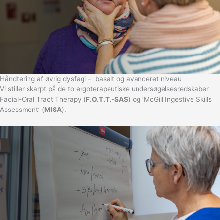
Håndtering af øvrig dysfagi – basalt og avanceret niveau
Vi stiller skarpt på de to ergoterapeutiske undersøgelsesredskaber
Facial-Oral Tract Therapy (
F.O.T.T.-SAS
) og ’McGill Ingestive Skills
Assessment’ (
MISA
).