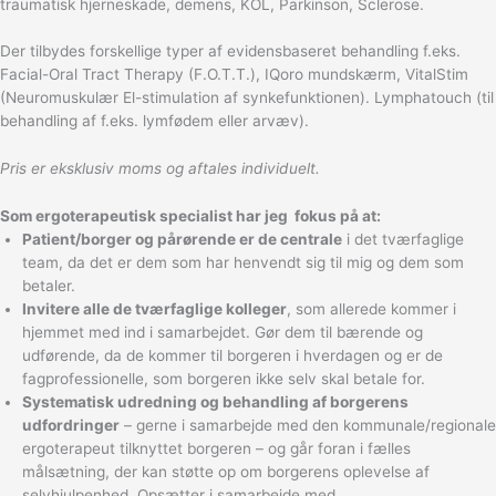
traumatisk hjerneskade, demens, KOL, Parkinson, Sclerose.
Der tilbydes forskellige typer af evidensbaseret behandling f.eks.
Facial-Oral Tract Therapy (F.O.T.T.), IQoro mundskærm, VitalStim
(Neuromuskulær El-stimulation af synkefunktionen). Lymphatouch (til
behandling af f.eks. lymfødem eller arvæv).
Pris er eksklusiv moms og aftales individuelt.
Som ergoterapeutisk specialist har jeg fokus på at:
Patient/borger og pårørende er de centrale
i det tværfaglige
team, da det er dem som har henvendt sig til mig og dem som
betaler.
Invitere alle de tværfaglige kolleger
, som allerede kommer i
hjemmet med ind i samarbejdet. Gør dem til bærende og
udførende, da de kommer til borgeren i hverdagen og er de
fagprofessionelle, som borgeren ikke selv skal betale for.
Systematisk udredning og behandling af borgerens
udfordringer
– gerne i samarbejde med den kommunale/regionale
ergoterapeut tilknyttet borgeren – og går foran i fælles
målsætning, der kan støtte op om borgerens oplevelse af
selvhjulpenhed. Opsætter i samarbejde med