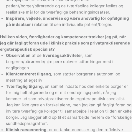
patient/borger/pårørende og de tværfaglige kolleger fælles og
realistiske mål for de tværfaglige behandlingsindsatser.
Inspirere, vejlede, undervise og være ansvarlig for opfølgning
på indsatser
i relation til den individuelle patient/borger.
Hvilken viden, færdigheder og kompetencer trækker jeg på, når
jeg går fagligt foran ude i klinisk praksis som privatpraktiserende
ergoterapeutisk specialist?
Observation
af de
hverdagsaktiviteter
, som
borgeren/pårørende/hjælpere oplever udfordringer med i
dagligdagen.
Klientcentreret tilgang
, som støtter borgerens autonomi og
mestring af eget liv.
Tværfaglig tilgang,
en samlet indsats hos den enkelte borger er
for mig helt afgørende og er mit omdrejningspunkt, når jeg
kommer ud som privatpraktiserende ergoterapeutisk specialist.
Jeg kan ikke gøre en forskel alene, men jeg kan gå fagligt foran og
invitere tværfaglige kolleger til samarbejde i relation til den enkelte
borger. Jeg lægger altid op til et samarbejde mellem de ”forskellige
sundhedsparagraffer”.
Klinisk ræsonnering
, er de tankeprocesser og den refleksive