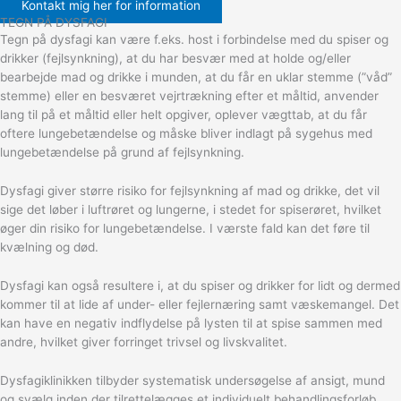
Kontakt mig her for information
TEGN PÅ DYSFAGI
Tegn på dysfagi kan være f.eks. host i forbindelse med du spiser og
drikker (fejlsynkning), at du har besvær med at holde og/eller
bearbejde mad og drikke i munden, at du får en uklar stemme (”våd”
stemme) eller en besværet vejrtrækning efter et måltid, anvender
lang til på et måltid eller helt opgiver, oplever vægttab, at du får
oftere lungebetændelse og måske bliver indlagt på sygehus med
lungebetændelse på grund af fejlsynkning.
Dysfagi giver større risiko for fejlsynkning af mad og drikke, det vil
sige det løber i luftrøret og lungerne, i stedet for spiserøret, hvilket
øger din risiko for lungebetændelse. I værste fald kan det føre til
kvælning og død.
Dysfagi kan også resultere i, at du spiser og drikker for lidt og dermed
kommer til at lide af under- eller fejlernæring samt væskemangel. Det
kan have en negativ indflydelse på lysten til at spise sammen med
andre, hvilket giver forringet trivsel og livskvalitet.
Dysfagiklinikken tilbyder systematisk undersøgelse af ansigt, mund
og svælg inden der tilrettelægges et individuelt behandlingsforløb,