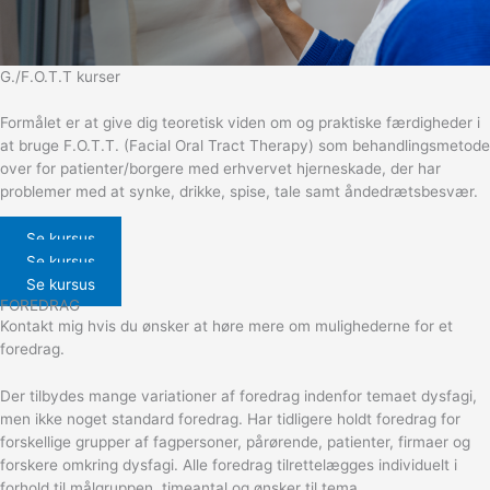
G./F.O.T.T kurser
Formålet er at give dig teoretisk viden om og praktiske færdigheder i
at bruge F.O.T.T. (Facial Oral Tract Therapy) som behandlingsmetode
over for patienter/borgere med erhvervet hjerneskade, der har
problemer med at synke, drikke, spise, tale samt åndedrætsbesvær.
Se kursus
Se kursus
Se kursus
FOREDRAG
Kontakt mig hvis du ønsker at høre mere om mulighederne for et
foredrag.
Der tilbydes mange variationer af foredrag indenfor temaet dysfagi,
men ikke noget standard foredrag. Har tidligere holdt foredrag for
forskellige grupper af fagpersoner, pårørende, patienter, firmaer og
forskere omkring dysfagi. Alle foredrag tilrettelægges individuelt i
forhold til målgruppen, timeantal og ønsker til tema.