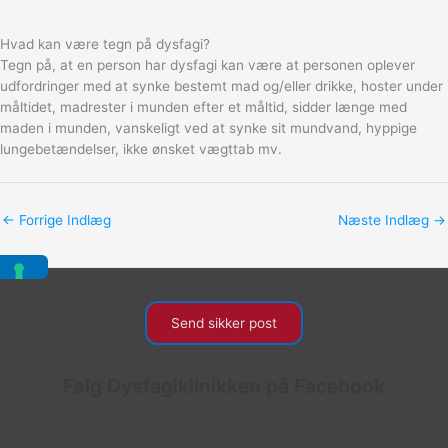
Hvad kan være tegn på dysfagi?
Tegn på, at en person har dysfagi kan være at personen oplever
udfordringer med at synke bestemt mad og/eller drikke, hoster under
måltidet, madrester i munden efter et måltid, sidder længe med
maden i munden, vanskeligt ved at synke sit mundvand, hyppige
lungebetændelser, ikke ønsket vægttab mv.
←
Forrige Indlæg
Næste Indlæg
→
Send sikker post
Følg Dysfagiklinikken på Facebook